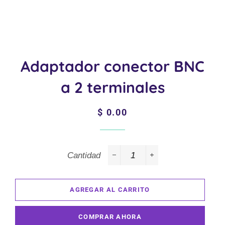
Adaptador conector BNC
a 2 terminales
Precio
Precio
$ 0.00
habitual
de
venta
Cantidad
−
+
AGREGAR AL CARRITO
COMPRAR AHORA