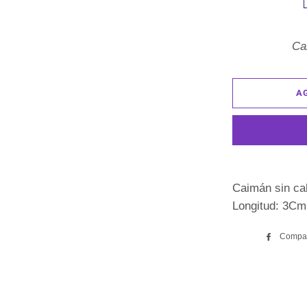
Ca
A
Caimán sin ca
Longitud: 3Cm
Compar