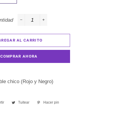
ntidad
−
+
GREGAR AL CARRITO
COMPRAR AHORA
ble chico (Rojo y Negro)
tir
Compartir
Tuitear
Tuitear
Hacer pin
Pinear
en
en
en
Facebook
Twitter
Pinterest