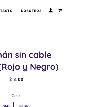
INGRESAR
CARRITO
TACTO
NOSOTROS
án sin cable
(Rojo y Negro)
Precio
Precio
$ 3.00
habitual
de
venta
Color
ROJO
NEGRO