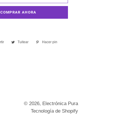
COMPRAR AHORA
tir
Compartir
Tuitear
Tuitear
Hacer pin
Pinear
en
en
en
Facebook
Twitter
Pinterest
© 2026,
Electrónica Pura
Tecnología de Shopify