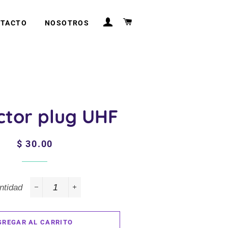
INGRESAR
CARRITO
TACTO
NOSOTROS
ctor plug UHF
Precio
Precio
$ 30.00
habitual
de
venta
ntidad
−
+
GREGAR AL CARRITO