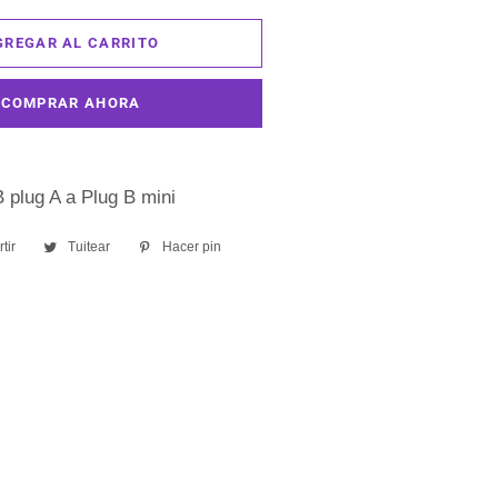
GREGAR AL CARRITO
COMPRAR AHORA
 plug A a Plug B mini
tir
Compartir
Tuitear
Tuitear
Hacer pin
Pinear
en
en
en
Facebook
Twitter
Pinterest