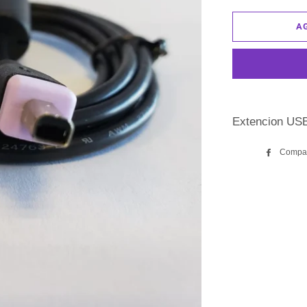
A
Extencion USB
Compar