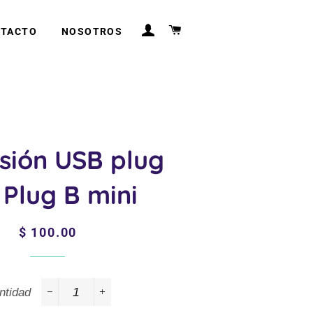
INGRESAR
CARRITO
TACTO
NOSOTROS
sión USB plug
 Plug B mini
Precio
Precio
$ 100.00
habitual
de
venta
ntidad
−
+