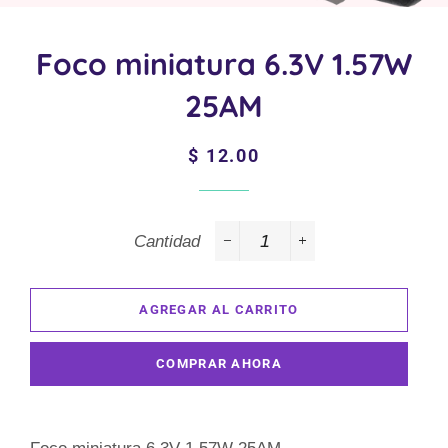
Foco miniatura 6.3V 1.57W
25AM
Precio
Precio
$ 12.00
habitual
de
venta
Cantidad
−
+
AGREGAR AL CARRITO
COMPRAR AHORA