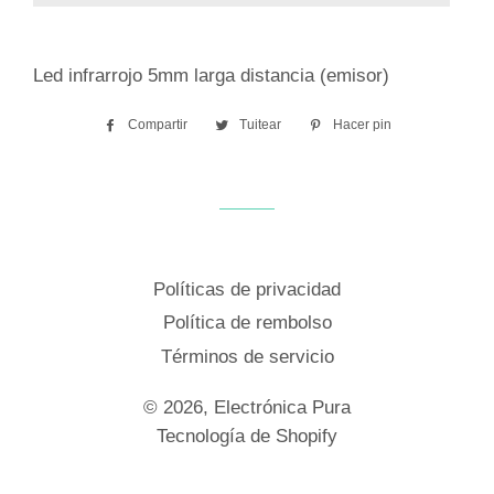
Led infrarrojo 5mm larga distancia (emisor)
Compartir
Compartir
Tuitear
Tuitear
Hacer pin
Pinear
en
en
en
Facebook
Twitter
Pinterest
Políticas de privacidad
Política de rembolso
Términos de servicio
© 2026,
Electrónica Pura
Tecnología de Shopify