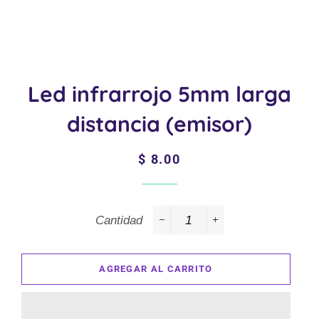
Led infrarrojo 5mm larga
distancia (emisor)
Precio
Precio
$ 8.00
habitual
de
venta
Cantidad
−
+
AGREGAR AL CARRITO