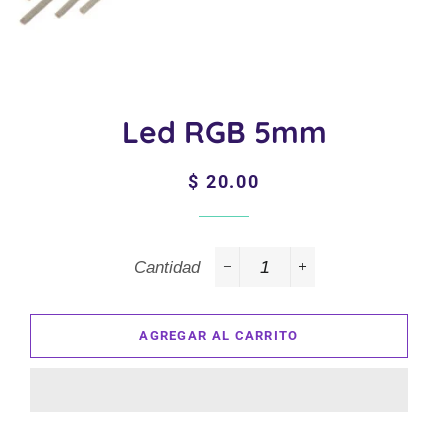
Led RGB 5mm
Precio
Precio
$ 20.00
habitual
de
venta
Cantidad
−
+
AGREGAR AL CARRITO