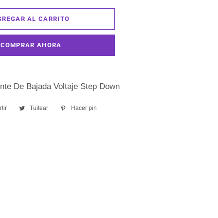
GREGAR AL CARRITO
COMPRAR AHORA
nte De Bajada Voltaje Step Down
tir
Compartir
Tuitear
Tuitear
Hacer pin
Pinear
en
en
en
Facebook
Twitter
Pinterest