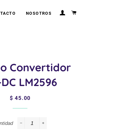
INGRESAR
CARRITO
TACTO
NOSOTROS
o Convertidor
-DC LM2596
Precio
Precio
$ 45.00
habitual
de
venta
ntidad
−
+