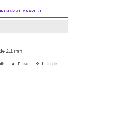
GREGAR AL CARRITO
 de 2.1 mm
tir
Compartir
Tuitear
Tuitear
Hacer pin
Pinear
en
en
en
Facebook
Twitter
Pinterest