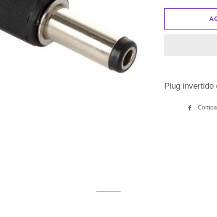
A
Plug invertido
Compar