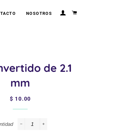
INGRESAR
CARRITO
TACTO
NOSOTROS
nvertido de 2.1
mm
Precio
Precio
$ 10.00
habitual
de
venta
ntidad
−
+