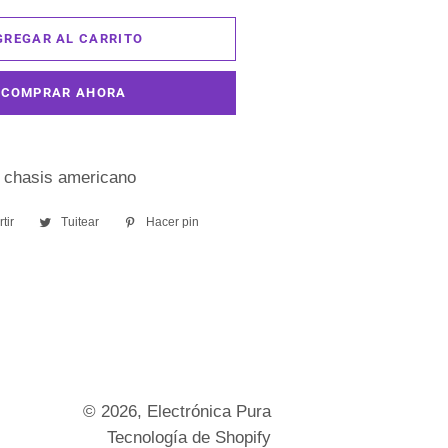
GREGAR AL CARRITO
COMPRAR AHORA
a chasis americano
tir
Compartir
Tuitear
Tuitear
Hacer pin
Pinear
en
en
en
Facebook
Twitter
Pinterest
© 2026,
Electrónica Pura
Tecnología de Shopify