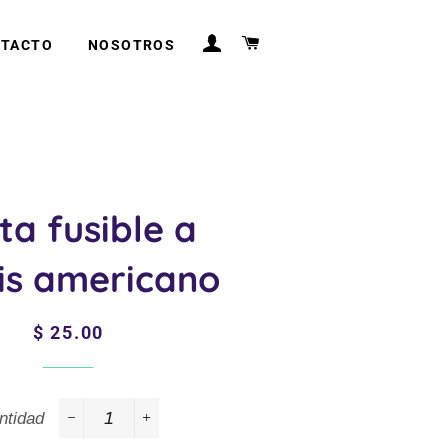
INGRESAR
CARRITO
TACTO
NOSOTROS
ta fusible a
is americano
Precio
Precio
$ 25.00
habitual
de
venta
ntidad
−
+