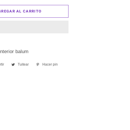
GREGAR AL CARRITO
nterior balum
tir
Compartir
Tuitear
Tuitear
Hacer pin
Pinear
en
en
en
Facebook
Twitter
Pinterest