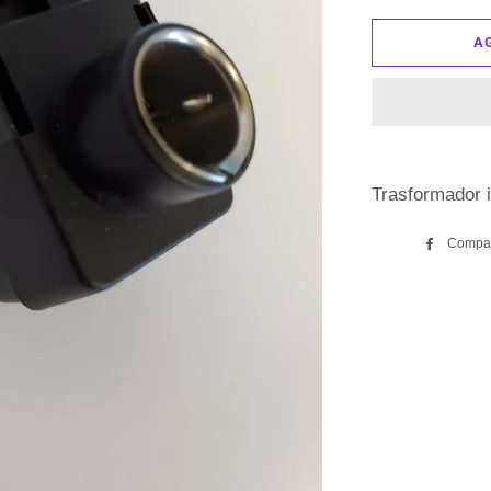
A
Trasformador i
Compar