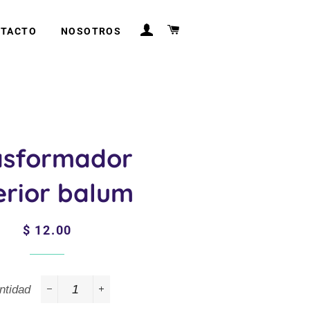
INGRESAR
CARRITO
TACTO
NOSOTROS
asformador
erior balum
Precio
Precio
$ 12.00
habitual
de
venta
ntidad
−
+